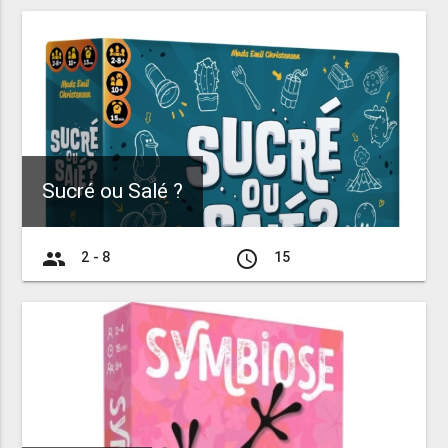
Sucré ou Salé ?
group
access_time
2 - 8
15