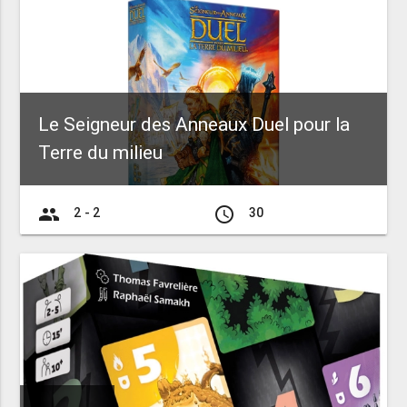
Le Seigneur des Anneaux Duel pour la
Terre du milieu
group
access_time
2 - 2
30