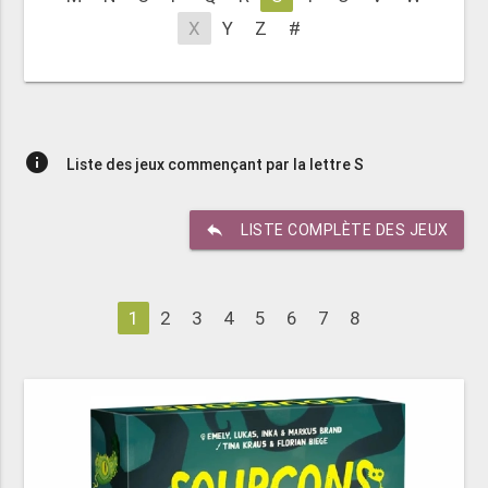
X
Y
Z
#
info
Liste des jeux commençant par la lettre S
reply
LISTE COMPLÈTE DES JEUX
1
2
3
4
5
6
7
8