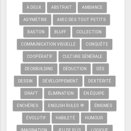
À DEUX
ABSTRAIT
AMBIANCE
ASYMÉTRIE
AVEC DES TOUT PETITS
BASTON
BLUFF
COLLECTION
COMMUNICATION VISUELLE
CONQUÊTE
COOPÉRATIF
CULTURE GÉNÉRALE
DECKBUILDING
DÉDUCTION
DÉS
DESSIN
DÉVELOPPEMENT
DEXTÉRITÉ
DRAFT
ÉLIMINATION
EN ÉQUIPE
ENCHÈRES
ENGLISH RULES 💬
ÉNIGMES
ÉVOLUTIF
HABILETÉ
HUMOUR
IMAGINATION
JEU DE PLIS
LOGIQUE