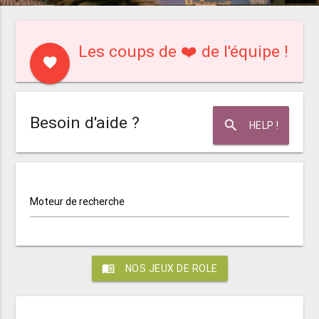
Les coups de ❤️ de l'équipe !
favorite
Besoin d'aide ?
search
HELP !
Moteur de recherche
menu_book
NOS JEUX DE ROLE