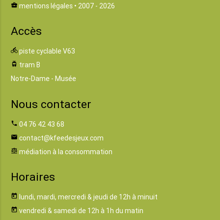
business_center
mentions légales
• 2007 - 2026
Accès
directions_bike
piste cyclable V63
tram
tram B
Notre-Dame - Musée
Nous contacter
phone
04 76 42 43 68
email
contact@kfeedesjeux.com
balance
médiation à la consommation
Horaires
today
lundi, mardi, mercredi & jeudi de 12h à minuit
today
vendredi & samedi de 12h à 1h du matin