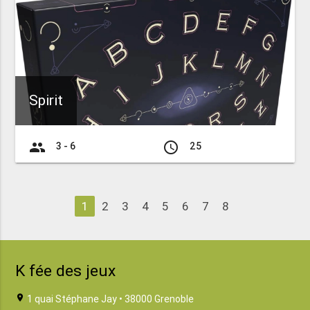
Spirit
group
access_time
3 - 6
25
1
2
3
4
5
6
7
8
K fée des jeux
location_on
1 quai Stéphane Jay • 38000 Grenoble