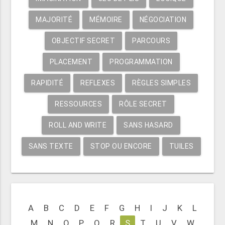
MAJORITÉ
MÉMOIRE
NÉGOCIATION
OBJECTIF SECRET
PARCOURS
PLACEMENT
PROGRAMMATION
RAPIDITÉ
REFLEXES
RÈGLES SIMPLES
RESSOURCES
RÔLE SECRET
ROLL AND WRITE
SANS HASARD
SANS TEXTE
STOP OU ENCORE
TUILES
A
B
C
D
E
F
G
H
I
J
K
L
M
N
O
P
Q
R
S
T
U
V
W