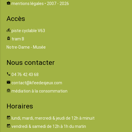
business_center
mentions légales
• 2007 - 2026
Accès
directions_bike
piste cyclable V63
tram
tram B
Notre-Dame - Musée
Nous contacter
phone
04 76 42 43 68
email
contact@kfeedesjeux.com
balance
médiation à la consommation
Horaires
today
lundi, mardi, mercredi & jeudi de 12h à minuit
today
vendredi & samedi de 12h à 1h du matin