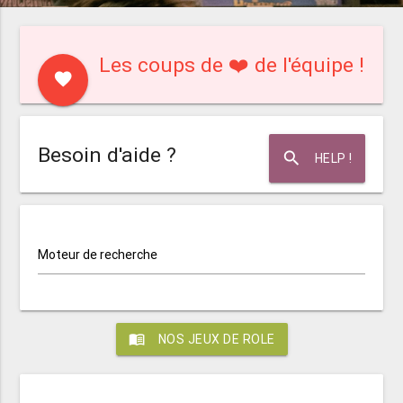
Les coups de ❤️ de l'équipe !
favorite
Besoin d'aide ?
search
HELP !
Moteur de recherche
menu_book
NOS JEUX DE ROLE