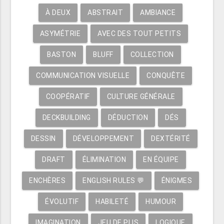
À DEUX
ABSTRAIT
AMBIANCE
ASYMÉTRIE
AVEC DES TOUT PETITS
BASTON
BLUFF
COLLECTION
COMMUNICATION VISUELLE
CONQUÊTE
COOPÉRATIF
CULTURE GÉNÉRALE
DECKBUILDING
DÉDUCTION
DÉS
DESSIN
DÉVELOPPEMENT
DEXTÉRITÉ
DRAFT
ÉLIMINATION
EN ÉQUIPE
ENCHÈRES
ENGLISH RULES 💬
ÉNIGMES
ÉVOLUTIF
HABILETÉ
HUMOUR
IMAGINATION
JEU DE PLIS
LOGIQUE