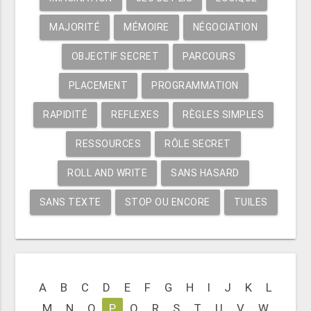
MAJORITÉ
MÉMOIRE
NÉGOCIATION
OBJECTIF SECRET
PARCOURS
PLACEMENT
PROGRAMMATION
RAPIDITÉ
REFLEXES
RÈGLES SIMPLES
RESSOURCES
RÔLE SECRET
ROLL AND WRITE
SANS HASARD
SANS TEXTE
STOP OU ENCORE
TUILES
A
B
C
D
E
F
G
H
I
J
K
L
M
N
O
P
Q
R
S
T
U
V
W