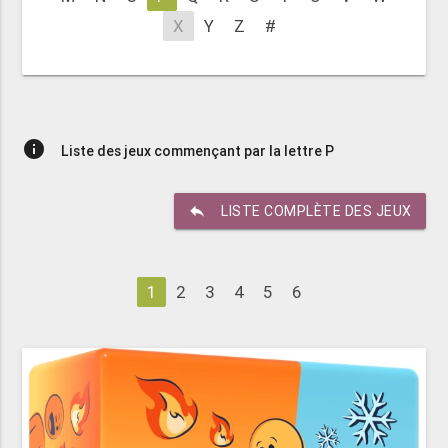
X
Y
Z
#
info
Liste des jeux commençant par la lettre P
reply
LISTE COMPLÈTE DES JEUX
1
2
3
4
5
6