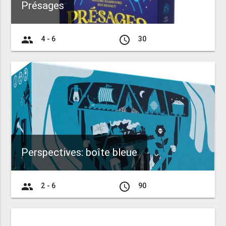
Présages
group
access_time
4 - 6
30
Perspectives: boîte bleue
group
access_time
2 - 6
90