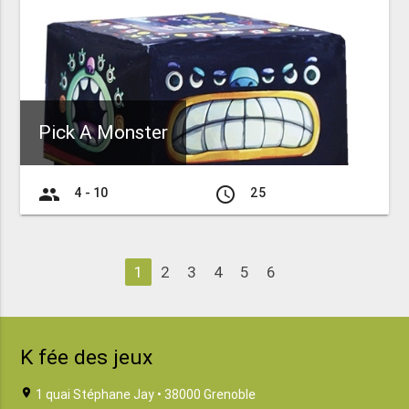
Pick A Monster
group
access_time
4 - 10
25
1
2
3
4
5
6
K fée des jeux
location_on
1 quai Stéphane Jay • 38000 Grenoble