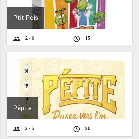
Ptit Pois
group
access_time
2 - 6
15
Pépite
group
access_time
3 - 6
20